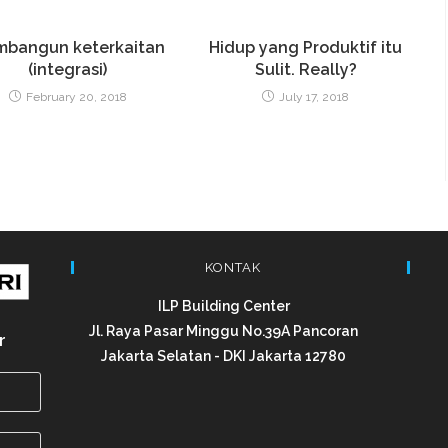
bangun keterkaitan
Hidup yang Produktif itu
(integrasi)
Sulit. Really?
February 20, 2018
July 17, 2018
KONTAK
ILP Building Center
Jl. Raya Pasar Minggu No.39A Pancoran
r
Jakarta Selatan - DKI Jakarta 12780