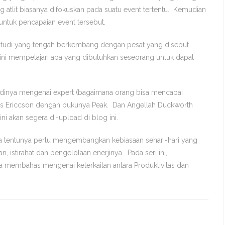
g atlit biasanya difokuskan pada suatu event tertentu. Kemudian
untuk pencapaian event tersebut.
studi yang tengah berkembang dengan pesat yang disebut
ni mempelajari apa yang dibutuhkan seseorang untuk dapat
tudinya mengenai expert (bagaimana orang bisa mencapai
ers Ericcson dengan bukunya Peak. Dan Angellah Duckworth
i akan segera di-upload di blog ini.
ia tentunya perlu mengembangkan kebiasaan sehari-hari yang
n, istirahat dan pengelolaan enerjinya. Pada seri ini,
coba membahas mengenai keterkaitan antara Produktivitas dan