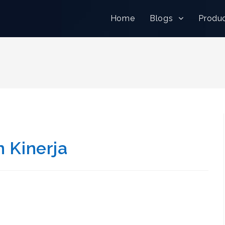
Home
Blogs
Produ
n Kinerja