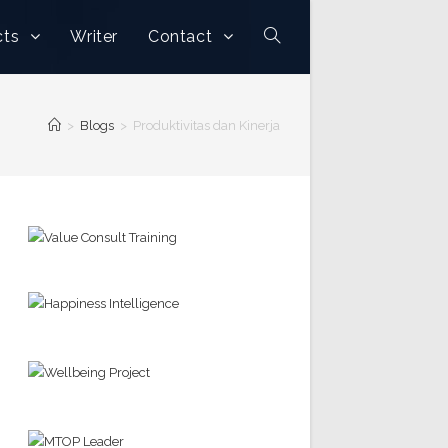
cts
Writer
Contact
>
Blogs
>
Produktivitas dan Kinerja