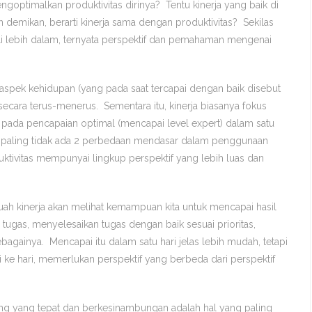
ngoptimalkan produktivitas dirinya? Tentu kinerja yang baik di
demikan, berarti kinerja sama dengan produktivitas? Sekilas
ali lebih dalam, ternyata perspektif dan pemahaman mengenai
 aspek kehidupan (yang pada saat tercapai dengan baik disebut
ecara terus-menerus. Sementara itu, kinerja biasanya fokus
n pada pencapaian optimal (mencapai level expert) dalam satu
, paling tidak ada 2 perbedaan mendasar dalam penggunaan
duktivitas mempunyai lingkup perspektif yang lebih luas dan
h kinerja akan melihat kemampuan kita untuk mencapai hasil
 tugas, menyelesaikan tugas dengan baik sesuai prioritas,
gainya. Mencapai itu dalam satu hari jelas lebih mudah, tetapi
i ke hari, memerlukan perspektif yang berbeda dari perspektif
ing yang tepat dan berkesinambungan adalah hal yang paling