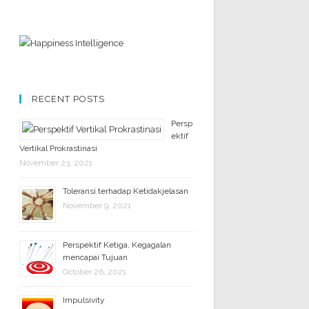
RECENT POSTS
Persp
ektif
Vertikal Prokrastinasi
November 23, 2021
Toleransi terhadap Ketidakjelasan
November 9, 2021
Perspektif Ketiga, Kegagalan
mencapai Tujuan
October 26, 2021
Impulsivity