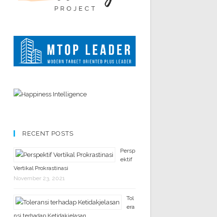
RECENT POSTS
Persp
ektif
Vertikal Prokrastinasi
November 23, 2021
Tol
era
nsi terhadap Ketidakjelasan