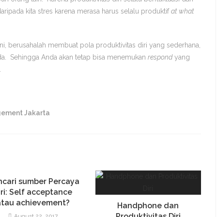
aripada kita stres karena merasa harus selalu produktif
at what
 ini, berusahalah membuat pola produktivitas diri yang sederhana,
nda. Sehingga Anda akan tetap bisa menemukan
respond
yang
.
gement Jakarta
cari sumber Percaya
lf acceptance
atau achievement?
Handphone dan
Produktivitas Diri
August 22, 2017