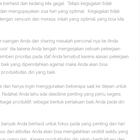
 berhasil dan kadang kita gagal.
Tetapi kegagalan tidak
i dan mengupayakan sisa hari yang optimal. Kegagalan tidak
dengan senyum dan merasa, inilah yang optimal yang bisa kita
 ke ruangan Anda dan sharing masalah personal nya ke Anda,
usir’ dia karena Anda tengah mengerjakan sebuah pekerjaan
emberi prioritas pada staf Anda tersebut karena alasan pekerjaan
 baik yang diperintahkan agama) maka Anda akan bisa
roduktivitas diri yang baik.
nya dan hanya ingin menggunakan beberapa saat ke depan untuk
r. Padahal Anda tahu ada deadline penting yang perlu segera
ebagai produktif, sebagai bentuk perlakuan baik Anda pada diri
a banyak Anda berhasil untuk fokus pada yang penting dari hari
us dari aktivitas Anda akan bisa mengalahkan sedikit waktu yang
un orang lain. Karena produktivitas diri selalu berfluktuasi dan