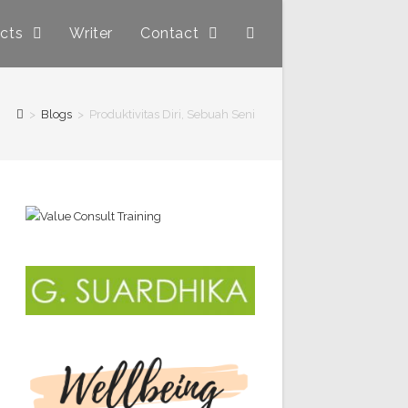
ucts
Writer
Contact
>
Blogs
>
Produktivitas Diri, Sebuah Seni