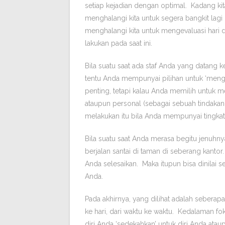
setiap kejadian dengan optimal. Kadang kita
menghalangi kita untuk segera bangkit lag
menghalangi kita untuk mengevaluasi hari 
lakukan pada saat ini.
Bila suatu saat ada staf Anda yang datang
tentu Anda mempunyai pilihan untuk ‘meng
penting, tetapi kalau Anda memilih untuk m
ataupun personal (sebagai sebuah tindakan
melakukan itu bila Anda mempunyai tingkat p
Bila suatu saat Anda merasa begitu jenuh
berjalan santai di taman di seberang kanto
Anda selesaikan. Maka itupun bisa dinilai s
Anda.
Pada akhirnya, yang dilihat adalah seberap
ke hari, dari waktu ke waktu. Kedalaman fok
diri Anda ‘sedekahkan’ untuk diri Anda ataup