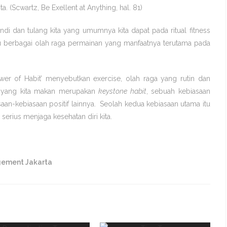
a. (Scwartz, Be Exellent at Anything, hal. 81)
ndi dan tulang kita yang umumnya kita dapat pada ritual fitness
tu berbagai olah raga permainan yang manfaatnya terutama pada
r of Habit’ menyebutkan exercise, olah raga yang rutin dan
n yang kita makan merupakan
keystone habit
, sebuah kebiasaan
n-kebiasaan positif lainnya. Seolah kedua kebiasaan utama itu
serius menjaga kesehatan diri kita.
gement Jakarta