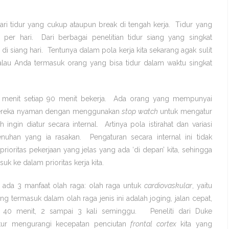
 dari tidur yang cukup ataupun break di tengah kerja. Tidur yang
er hari. Dari berbagai penelitian tidur siang yang singkat
 di siang hari. Tentunya dalam pola kerja kita sekarang agak sulit
i kalau Anda termasuk orang yang bisa tidur dalam waktu singkat
menit setiap 90 menit bekerja. Ada orang yang mempunyai
. Mereka nyaman dengan menggunakan
stop watch
untuk mengatur
ingin diatur secara internal. Artinya pola istirahat dan variasi
enuhan yang ia rasakan. Pengaturan secara internal ini tidak
rioritas pekerjaan yang jelas yang ada ‘di depan’ kita, sehingga
suk ke dalam prioritas kerja kita.
 ada 3 manfaat olah raga: olah raga untuk
cardiovaskular
, yaitu
g termasuk dalam olah raga jenis ini adalah joging, jalan cepat,
 40 menit, 2 sampai 3 kali seminggu. Peneliti dari Duke
ur mengurangi kecepatan penciutan
frontal cortex
kita yang