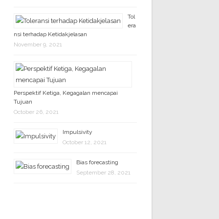
Tol
era
nsi terhadap Ketidakjelasan
November 9, 2021
Perspektif Ketiga, Kegagalan mencapai
Tujuan
October 26, 2021
Impulsivity
October 12, 2021
Bias forecasting
September 28, 2021