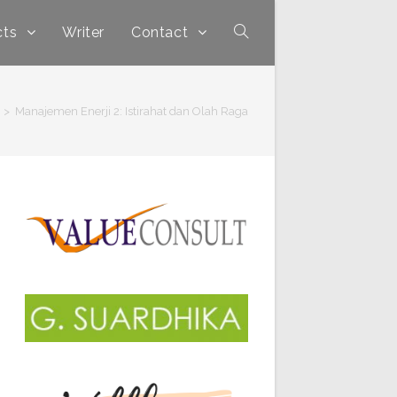
cts
Writer
Contact
>
Manajemen Enerji 2: Istirahat dan Olah Raga