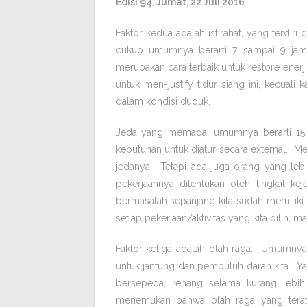
Edisi 94, Jumat, 22 Juli 2016
Faktor kedua adalah istirahat, yang terdiri
cukup umumnya berarti 7 sampai 9 jam p
merupakan cara terbaik untuk restore enerji
untuk men-justify tidur siang ini, kecual
dalam kondisi duduk.
Jeda yang memadai umumnya berarti 15 
kebutuhan untuk diatur secara external
jedanya. Tetapi ada juga orang yang lebih 
pekerjaannya ditentukan oleh tingkat kej
bermasalah sepanjang kita sudah memiliki p
setiap pekerjaan/aktivitas yang kita pilih, ma
Faktor ketiga adalah olah raga. Umumnya
untuk jantung dan pembuluh darah kita. Yan
bersepeda, renang selama kurang lebih
menemukan bahwa olah raga yang terat